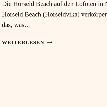
Die Horseid Beach auf den Lofoten in
Horseid Beach (Horseidvika) verkörpert
das, was…
ÜBERNACHTUNG
WEITERLESEN
AN
DER
HORSEIDBEACH
AUF
DEN
LOFOTEN
IN