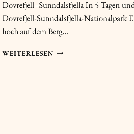
Dovrefjell–Sunndalsfjella In 5 Tagen u
Dovrefjell-Sunndalsfjella-Nationalpark 
hoch auf dem Berg…
REISETAGEBUCH
WEITERLESEN
|
NORWEGEN
|
DOVREFJELL-
SUNNDALSFJELLA-
NATIONALPARK
|