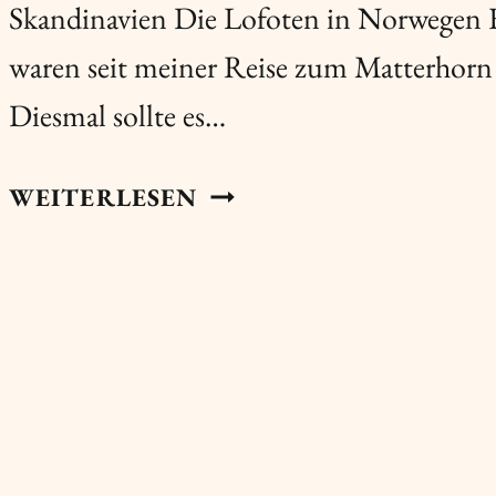
Skandinavien Die Lofoten in Norwegen
waren seit meiner Reise zum Matterhorn
Diesmal sollte es…
REISETAGEBUCH
WEITERLESEN
NR.
03
|
NORWEGEN
AUF
DEN
LOFOTEN